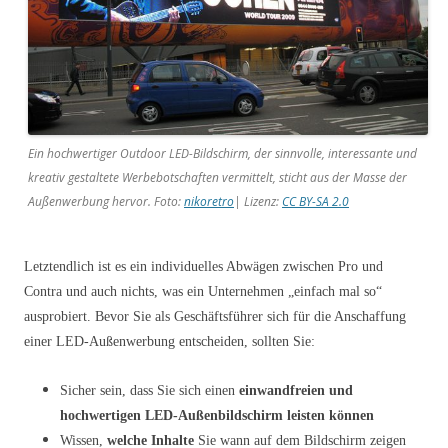
Ein hochwertiger Outdoor LED-Bildschirm, der sinnvolle, interessante und
kreativ gestaltete Werbebotschaften vermittelt, sticht aus der Masse der
Außenwerbung hervor. Foto:
nikoretro
| Lizenz:
CC BY-SA 2.0
Letztendlich ist es ein individuelles Abwägen zwischen Pro und
Contra und auch nichts, was ein Unternehmen „einfach mal so“
ausprobiert. Bevor Sie als Geschäftsführer sich für die Anschaffung
einer LED-Außenwerbung entscheiden, sollten Sie:
Sicher sein, dass Sie sich einen
einwandfreien und
hochwertigen LED-Außenbildschirm leisten können
Wissen,
welche Inhalte
Sie wann auf dem Bildschirm zeigen