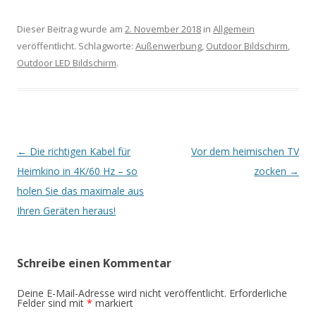
Dieser Beitrag wurde am
2. November 2018
in
Allgemein
veröffentlicht. Schlagworte:
Außenwerbung
,
Outdoor Bildschirm
,
Outdoor LED Bildschirm
.
Artikel-
←
Die richtigen Kabel für
Vor dem heimischen TV
Navigation
Heimkino in 4K/60 Hz – so
zocken
→
holen Sie das maximale aus
Ihren Geräten heraus!
Schreibe einen Kommentar
Deine E-Mail-Adresse wird nicht veröffentlicht.
Erforderliche
Felder sind mit
*
markiert