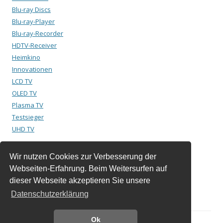
Blu-ray Discs
Blu-ray-Player
Blu-ray-Recorder
HDTV-Receiver
Heimkino
Innovationen
LCD TV
OLED TV
Plasma TV
Testsieger
UHD TV
Wir nutzen Cookies zur Verbesserung der
Suchen
Webseiten-Erfahrung. Beim Weitersurfen auf
nach:
dieser Webseite akzeptieren Sie unsere
Datenschutzerklärung
Ok