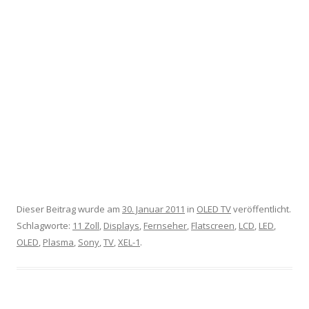
Dieser Beitrag wurde am
30. Januar 2011
in
OLED TV
veröffentlicht.
Schlagworte:
11 Zoll
,
Displays
,
Fernseher
,
Flatscreen
,
LCD
,
LED
,
OLED
,
Plasma
,
Sony
,
TV
,
XEL-1
.