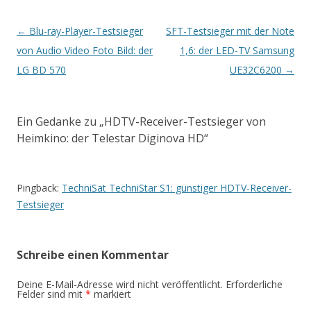
Artikel-
←
Blu-ray-Player-Testsieger
SFT-Testsieger mit der Note
Navigation
von Audio Video Foto Bild: der
1,6: der LED-TV Samsung
LG BD 570
UE32C6200
→
Ein Gedanke zu „
HDTV-Receiver-Testsieger von
Heimkino: der Telestar Diginova HD
“
Pingback:
TechniSat TechniStar S1: günstiger HDTV-Receiver-
Testsieger
Schreibe einen Kommentar
Deine E-Mail-Adresse wird nicht veröffentlicht.
Erforderliche
Felder sind mit
*
markiert