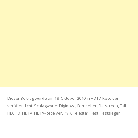
Dieser Beitrag wurde am
18. Oktober 2010
in
HDTV-Receiver
veröffentlicht. Schlagworte:
Diginova
,
Fernseher
,
Flatscreen
,
Full
HD
,
HD
,
HDTV
,
HDTV-Receiver
,
PVR
,
Telestar
,
Test
,
Testsieger
.