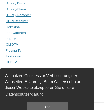
Blu-ray Discs
Blu-ray-Player
Blu-ray-Recorder
HDTV-Receiver
Heimkino
Innovationen
LCD TV
OLED TV
Plasma TV
Testsieger
UHD TV
Wir nutzen Cookies zur Verbesserung der
Suchen
Webseiten-Erfahrung. Beim Weitersurfen auf
nach:
dieser Webseite akzeptieren Sie unsere
Datenschutzerklärung
Ok