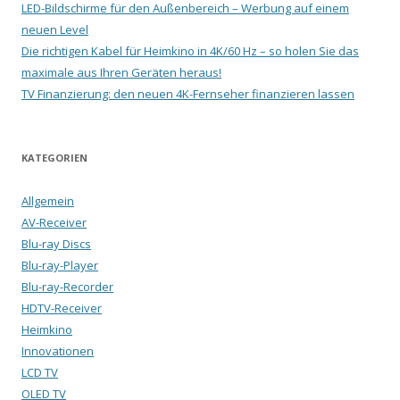
LED-Bildschirme für den Außenbereich – Werbung auf einem
neuen Level
Die richtigen Kabel für Heimkino in 4K/60 Hz – so holen Sie das
maximale aus Ihren Geräten heraus!
TV Finanzierung: den neuen 4K-Fernseher finanzieren lassen
KATEGORIEN
Allgemein
AV-Receiver
Blu-ray Discs
Blu-ray-Player
Blu-ray-Recorder
HDTV-Receiver
Heimkino
Innovationen
LCD TV
OLED TV