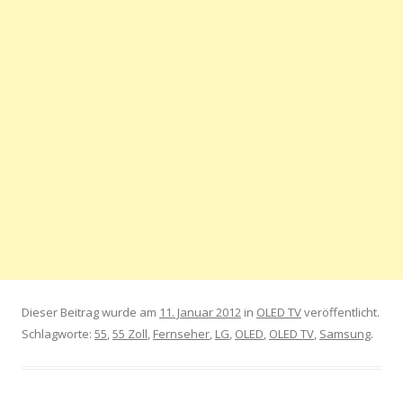
Dieser Beitrag wurde am
11. Januar 2012
in
OLED TV
veröffentlicht.
Schlagworte:
55
,
55 Zoll
,
Fernseher
,
LG
,
OLED
,
OLED TV
,
Samsung
.