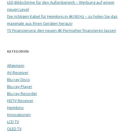
LED-Bildschirme für den Außenbereich – Werbung auf einem
neuen Level
Die richtigen Kabel für Heimkino in 4K/60 Hz – so holen Sie das
maximale aus Ihren Geräten heraus!
TV Finanzierung: den neuen 4K-Fernseher finanzieren lassen
KATEGORIEN
Allgemein
AV-Receiver
Blu-ray Discs
Blu-ray-Player
Blu-ray-Recorder
HDTV-Receiver
Heimkino
Innovationen
LCD TV
OLED TV