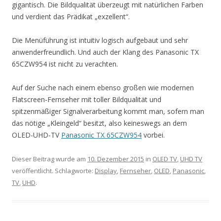
gigantisch. Die Bildqualität überzeugt mit natürlichen Farben
und verdient das Prädikat „exzellent“.
Die Menüführung ist intuitiv logisch aufgebaut und sehr
anwenderfreundlich. Und auch der Klang des Panasonic TX
65CZW954 ist nicht zu verachten.
Auf der Suche nach einem ebenso großen wie modernen
Flatscreen-Fernseher mit toller Bildqualität und
spitzenmäßiger Signalverarbeitung kommt man, sofern man
das nötige „Kleingeld“ besitzt, also keineswegs an dem
OLED-UHD-TV
Panasonic TX 65CZW954
vorbei.
Dieser Beitrag wurde am
10. Dezember 2015
in
OLED TV
,
UHD TV
veröffentlicht. Schlagworte:
Display
,
Fernseher
,
OLED
,
Panasonic
,
TV
,
UHD
.