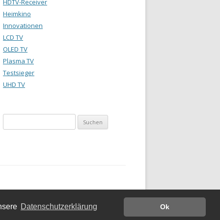
HDTV-Receiver
Heimkino
Innovationen
LCD TV
OLED TV
Plasma TV
Testsieger
UHD TV
Suchen
nach:
unsere
Datenschutzerklärung
Ok