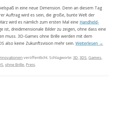
pielspaß in eine neue Dimension. Denn an diesem Tag
rer Auftrag wird es sein, die große, bunte Welt der
 März wird es nämlich zum ersten Mal eine
Handheld-
e ist, dreidimensionale Bilder zu zeigen, ohne dass eine
den muss. 3D-Games ohne Brille werden mit dem
S also keine Zukunftsvision mehr sein.
Weiterlesen
→
Innovationen
veröffentlicht. Schlagworte:
3D
,
3DS
,
Games
,
DS
,
ohne Brille
,
Preis
.