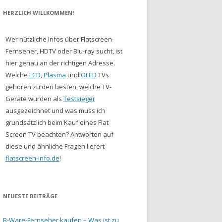
HERZLICH WILLKOMMEN!
Wer nützliche Infos über Flatscreen-
Fernseher, HDTV oder Blu-ray sucht, ist
hier genau an der richtigen Adresse.
Welche
LCD
,
Plasma
und
OLED
TVs
gehören zu den besten, welche TV-
Geräte wurden als
Testsieger
ausgezeichnet und was muss ich
grundsätzlich beim Kauf eines Flat
Screen TV beachten? Antworten auf
diese und ähnliche Fragen liefert
flatscreen-info.de
!
NEUESTE BEITRÄGE
B-Ware-Fernseher kaufen – Was ist zu