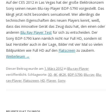
Auf der CES 2012 in Las Vegas hat der große Elektrokonzern
Sony seinen neuen Blu-ray-Player BDP-S790 vorgestellt. Das
klingt jetzt nicht besonders sensationell. Wer allerdings die
technischen Eigenschaften des neuen Players kennt, weiß,
dass das innovative Gerät das Zeug dazu hat, den einen oder
anderen
Blu Ray Player Test
für sich zu entscheiden. Der
Sony BDP-S790 kann nämlich nicht nur Full HD, sondern ist
laut Hersteller auch in der Lage, Bilder mit vier Mal so vielen
Bildpunkten wie Full HD auf den
Flatscreen
zu zaubern.
Weiterlesen
→
Dieser Beitrag wurde am
1. März 2012
in
Blu-ray-Player
veröffentlicht. Schlagworte:
3D
,
4K
,
4K2K
,
BDP-S790
,
Blu-ray
,
Blu-
ray-Player
,
Flatscreen
,
HD
,
Player
,
Sony
.
BELIEBTE FLAT TV INFOS