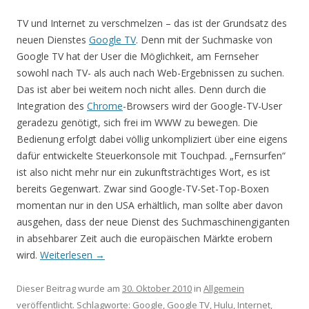
TV und Internet zu verschmelzen – das ist der Grundsatz des
neuen Dienstes
Google TV
. Denn mit der Suchmaske von
Google TV hat der User die Möglichkeit, am Fernseher
sowohl nach TV- als auch nach Web-Ergebnissen zu suchen.
Das ist aber bei weitem noch nicht alles. Denn durch die
Integration des
Chrome
-Browsers wird der Google-TV-User
geradezu genötigt, sich frei im WWW zu bewegen. Die
Bedienung erfolgt dabei völlig unkompliziert über eine eigens
dafür entwickelte Steuerkonsole mit Touchpad. „Fernsurfen“
ist also nicht mehr nur ein zukunftsträchtiges Wort, es ist
bereits Gegenwart. Zwar sind Google-TV-Set-Top-Boxen
momentan nur in den USA erhältlich, man sollte aber davon
ausgehen, dass der neue Dienst des Suchmaschinengiganten
in absehbarer Zeit auch die europäischen Märkte erobern
wird.
Weiterlesen
→
Dieser Beitrag wurde am
30. Oktober 2010
in
Allgemein
veröffentlicht. Schlagworte:
Google
,
Google TV
,
Hulu
,
Internet
,