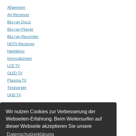
Allgemein
AV-Receiver
Blu-ray Discs
Blu-ray-Player
Blu-ray-Recorder
HDTV-Receiver
Heimkino
Innovationen
LCD TV
OLED TV
Plasma TV
Testsieger
UHD TV
Wir nutzen Cookies zur Verbesserung der
Suchen
Webseiten-Erfahrung. Beim Weitersurfen auf
nach:
dieser Webseite akzeptieren Sie unsere
Datenschutzerklärung