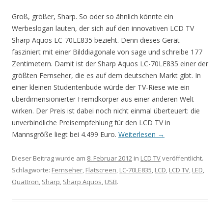
Groß, größer, Sharp. So oder so ähnlich könnte ein
Werbeslogan lauten, der sich auf den innovativen LCD TV
Sharp Aquos LC-70LE835 bezieht. Denn dieses Gerät
fasziniert mit einer Bilddiagonale von sage und schreibe 177
Zentimetern. Damit ist der Sharp Aquos LC-70LE835 einer der
größten Fernseher, die es auf dem deutschen Markt gibt. In
einer kleinen Studentenbude würde der TV-Riese wie ein
überdimensionierter Fremdkörper aus einer anderen Welt
wirken. Der Preis ist dabei noch nicht einmal überteuert: die
unverbindliche Preisempfehlung für den LCD TV in
Mannsgröße liegt bei 4.499 Euro.
Weiterlesen
→
Dieser Beitrag wurde am
8. Februar 2012
in
LCD TV
veröffentlicht.
Schlagworte:
Fernseher
,
Flatscreen
,
LC-70LE835
,
LCD
,
LCD TV
,
LED
,
Quattron
,
Sharp
,
Sharp Aquos
,
USB
.