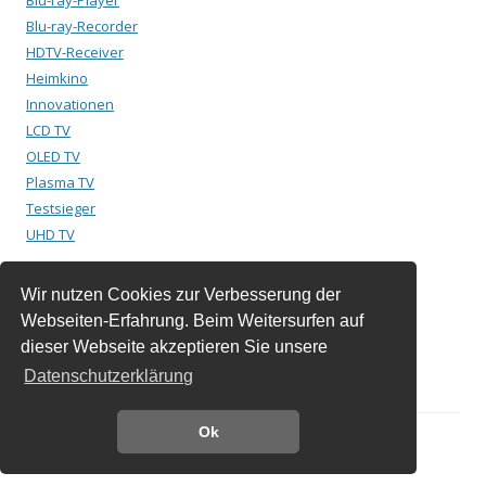
Blu-ray-Player
Blu-ray-Recorder
HDTV-Receiver
Heimkino
Innovationen
LCD TV
OLED TV
Plasma TV
Testsieger
UHD TV
Wir nutzen Cookies zur Verbesserung der
Suchen
Webseiten-Erfahrung. Beim Weitersurfen auf
nach:
dieser Webseite akzeptieren Sie unsere
Datenschutzerklärung
Ok
Dieses Blog läuft mit WordPress