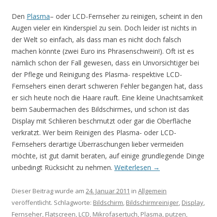
Den
Plasma
– oder LCD-Fernseher zu reinigen, scheint in den
Augen vieler ein Kinderspiel zu sein. Doch leider ist nichts in
der Welt so einfach, als dass man es nicht doch falsch
machen könnte (zwei Euro ins Phrasenschwein!). Oft ist es
nämlich schon der Fall gewesen, dass ein Unvorsichtiger bei
der Pflege und Reinigung des Plasma- respektive LCD-
Fernsehers einen derart schweren Fehler begangen hat, dass
er sich heute noch die Haare rauft. Eine kleine Unachtsamkeit
beim Saubermachen des Bildschirmes, und schon ist das
Display mit Schlieren beschmutzt oder gar die Oberfläche
verkratzt. Wer beim Reinigen des Plasma- oder LCD-
Fernsehers derartige Überraschungen lieber vermeiden
möchte, ist gut damit beraten, auf einige grundlegende Dinge
unbedingt Rücksicht zu nehmen.
Weiterlesen
→
Dieser Beitrag wurde am
24. Januar 2011
in
Allgemein
veröffentlicht. Schlagworte:
Bildschirm
,
Bildschirmreiniger
,
Display
,
Fernseher
,
Flatscreen
,
LCD
,
Mikrofasertuch
,
Plasma
,
putzen
,