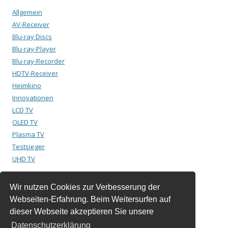
Allgemein
AV-Receiver
Blu-ray Discs
Blu-ray-Player
Blu-ray-Recorder
HDTV-Receiver
Heimkino
Innovationen
LCD TV
OLED TV
Plasma TV
Testsieger
UHD TV
Wir nutzen Cookies zur Verbesserung der
Suchen
Webseiten-Erfahrung. Beim Weitersurfen auf
nach:
dieser Webseite akzeptieren Sie unsere
Datenschutzerklärung