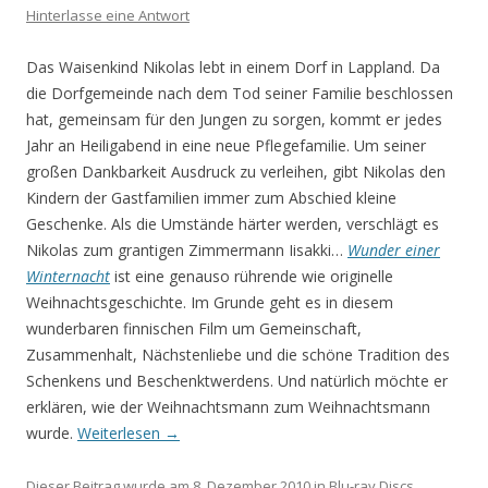
Hinterlasse eine Antwort
Das Waisenkind Nikolas lebt in einem Dorf in Lappland. Da
die Dorfgemeinde nach dem Tod seiner Familie beschlossen
hat, gemeinsam für den Jungen zu sorgen, kommt er jedes
Jahr an Heiligabend in eine neue Pflegefamilie. Um seiner
großen Dankbarkeit Ausdruck zu verleihen, gibt Nikolas den
Kindern der Gastfamilien immer zum Abschied kleine
Geschenke. Als die Umstände härter werden, verschlägt es
Nikolas zum grantigen Zimmermann Iisakki…
Wunder einer
Winternacht
ist eine genauso rührende wie originelle
Weihnachtsgeschichte. Im Grunde geht es in diesem
wunderbaren finnischen Film um Gemeinschaft,
Zusammenhalt, Nächstenliebe und die schöne Tradition des
Schenkens und Beschenktwerdens. Und natürlich möchte er
erklären, wie der Weihnachtsmann zum Weihnachtsmann
wurde.
Weiterlesen
→
Dieser Beitrag wurde am
8. Dezember 2010
in
Blu-ray Discs