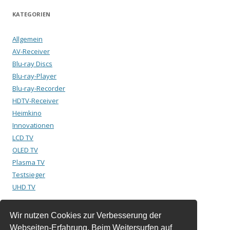
KATEGORIEN
Allgemein
AV-Receiver
Blu-ray Discs
Blu-ray-Player
Blu-ray-Recorder
HDTV-Receiver
Heimkino
Innovationen
LCD TV
OLED TV
Plasma TV
Testsieger
UHD TV
Wir nutzen Cookies zur Verbesserung der
Suchen
Webseiten-Erfahrung. Beim Weitersurfen auf