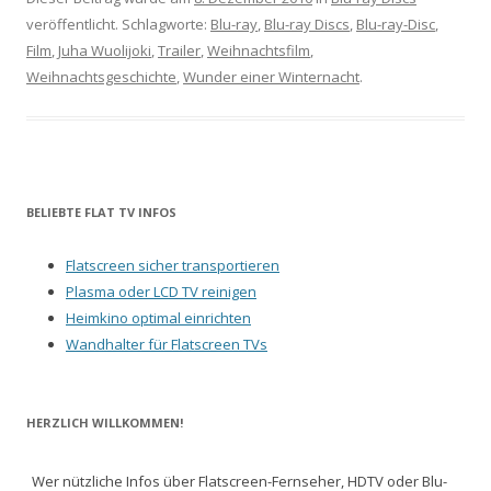
veröffentlicht. Schlagworte:
Blu-ray
,
Blu-ray Discs
,
Blu-ray-Disc
,
Film
,
Juha Wuolijoki
,
Trailer
,
Weihnachtsfilm
,
Weihnachtsgeschichte
,
Wunder einer Winternacht
.
BELIEBTE FLAT TV INFOS
Flatscreen sicher transportieren
Plasma oder LCD TV reinigen
Heimkino optimal einrichten
Wandhalter für Flatscreen TVs
HERZLICH WILLKOMMEN!
Wer nützliche Infos über Flatscreen-Fernseher, HDTV oder Blu-