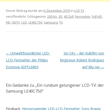
Dieser Beitrag wurde am
6. Dezember 2010
in
LCD TV
veröffentlicht. Schlagworte:
200 Hz
,
3D
,
40 Zoll
,
Fernseher
,
Full HD
,
HD
,
HDTV
,
LCD
,
LE40C750
,
Samsung
,
TV
.
Artikel-
←
Umweltfreundlicher LED-
Sin City – der Kultfilm von
Navigation
LCD-Fernseher: der Philips
Regisseur Robert Rodriguez
Econova 42PFL6805
auf Blu-ray
→
Ein Gedanke zu „
Ein rundum gelungener LCD-TV: der
Samsung LE40C750
“
Pingback:
Hervorragender LED-LCD-Fernseher: Sony Bravia