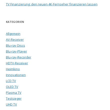
TV Finanzierung: den neuen 4K-Fernseher finanzieren lassen
KATEGORIEN
Allgemein
AV-Receiver
Blu-ray Discs
Blu-ray-Player
Blu-ray-Recorder
HDTV-Receiver
Heimkino
Innovationen
LCD TV
OLED TV
Plasma TV
Testsieger
UHD TV