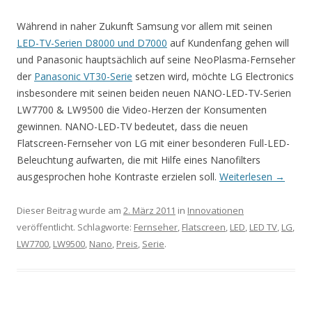
Während in naher Zukunft Samsung vor allem mit seinen
LED-TV-Serien D8000 und D7000
auf Kundenfang gehen will
und Panasonic hauptsächlich auf seine NeoPlasma-Fernseher
der
Panasonic VT30-Serie
setzen wird, möchte LG Electronics
insbesondere mit seinen beiden neuen NANO-LED-TV-Serien
LW7700 & LW9500 die Video-Herzen der Konsumenten
gewinnen. NANO-LED-TV bedeutet, dass die neuen
Flatscreen-Fernseher von LG mit einer besonderen Full-LED-
Beleuchtung aufwarten, die mit Hilfe eines Nanofilters
ausgesprochen hohe Kontraste erzielen soll.
Weiterlesen
→
Dieser Beitrag wurde am
2. März 2011
in
Innovationen
veröffentlicht. Schlagworte:
Fernseher
,
Flatscreen
,
LED
,
LED TV
,
LG
,
LW7700
,
LW9500
,
Nano
,
Preis
,
Serie
.