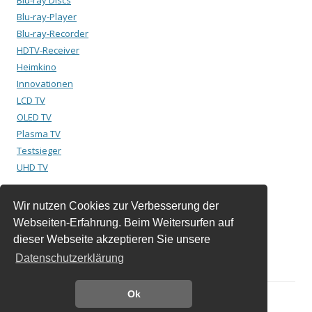
Blu-ray Discs
Blu-ray-Player
Blu-ray-Recorder
HDTV-Receiver
Heimkino
Innovationen
LCD TV
OLED TV
Plasma TV
Testsieger
UHD TV
Wir nutzen Cookies zur Verbesserung der
Suchen
Webseiten-Erfahrung. Beim Weitersurfen auf
nach:
dieser Webseite akzeptieren Sie unsere
Datenschutzerklärung
Ok
Dieses Blog läuft mit WordPress