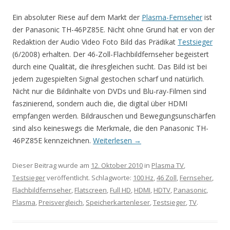
Ein absoluter Riese auf dem Markt der
Plasma-Fernseher
ist
der Panasonic TH-46PZ85E. Nicht ohne Grund hat er von der
Redaktion der Audio Video Foto Bild das Prädikat
Testsieger
(6/2008) erhalten. Der 46-Zoll-Flachbildfernseher begeistert
durch eine Qualität, die ihresgleichen sucht. Das Bild ist bei
jedem zugespielten Signal gestochen scharf und natürlich.
Nicht nur die Bildinhalte von DVDs und Blu-ray-Filmen sind
faszinierend, sondern auch die, die digital über HDMI
empfangen werden. Bildrauschen und Bewegungsunschärfen
sind also keineswegs die Merkmale, die den Panasonic TH-
46PZ85E kennzeichnen.
Weiterlesen
→
Dieser Beitrag wurde am
12. Oktober 2010
in
Plasma TV
,
Testsieger
veröffentlicht. Schlagworte:
100 Hz
,
46 Zoll
,
Fernseher
,
Flachbildfernseher
,
Flatscreen
,
Full HD
,
HDMI
,
HDTV
,
Panasonic
,
Plasma
,
Preisvergleich
,
Speicherkartenleser
,
Testsieger
,
TV
.