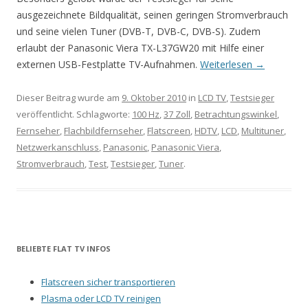
ausgezeichnete Bildqualität, seinen geringen Stromverbrauch
und seine vielen Tuner (DVB-T, DVB-C, DVB-S). Zudem
erlaubt der Panasonic Viera TX-L37GW20 mit Hilfe einer
externen USB-Festplatte TV-Aufnahmen.
Weiterlesen
→
Dieser Beitrag wurde am
9. Oktober 2010
in
LCD TV
,
Testsieger
veröffentlicht. Schlagworte:
100 Hz
,
37 Zoll
,
Betrachtungswinkel
,
Fernseher
,
Flachbildfernseher
,
Flatscreen
,
HDTV
,
LCD
,
Multituner
,
Netzwerkanschluss
,
Panasonic
,
Panasonic Viera
,
Stromverbrauch
,
Test
,
Testsieger
,
Tuner
.
BELIEBTE FLAT TV INFOS
Flatscreen sicher transportieren
Plasma oder LCD TV reinigen