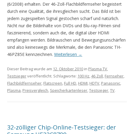
(6/2008) erhalten. Der 46-Zoll-Flachbildfernseher begeistert
durch eine Qualität, die ihresgleichen sucht. Das Bild ist bei
jedem zugespielten Signal gestochen scharf und natürlich.
Nicht nur die Bildinhalte von DVDs und Blu-ray-Filmen sind
faszinierend, sondern auch die, die digital über HDMI
empfangen werden. Bildrauschen und Bewegungsunschärfen
sind also keineswegs die Merkmale, die den Panasonic TH-
46PZ85E kennzeichnen.
Weiterlesen
→
Dieser Beitrag wurde am
12. Oktober 2010
in
Plasma TV
,
Testsieger
veröffentlicht. Schlagworte:
100 Hz
,
46 Zoll
,
Fernseher
,
Flachbildfernseher
,
Flatscreen
,
Full HD
,
HDMI
,
HDTV
,
Panasonic
,
Plasma
,
Preisvergleich
,
Speicherkartenleser
,
Testsieger
,
TV
.
32-zölliger Chip-Online-Testsieger: der