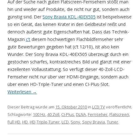
Auf der Suche nach guten Flatscreen-Fernsehern stößt man
hin und wieder auf Produkte, die nicht nur gut, sondern auch
günstig sind. Der
Sony Bravia KDL-40EX505
ist beispielsweise
so ein Gerät, das keinen Krater in den Geldbeutel reißt und
dennoch äußerst gute Eigenschaften hat. Dass das Technik-
Magazin
c’t
diesem hochwertigen Flachbildfernseher sehr
gute Bewertungen gegeben hat (c’t 12/10), ist also kein
Wunder. Der Sony Bravia KDL-40EX505 überzeugt durch ein
gestochen scharfes, kontrastreiches Bild und glänzt mit einer
exzellenten Vollaustattung. So verfügt dieser 40-Zoll-LCD-
Fernseher nicht nur über vier HDMI-Eingänge, sondern auch
über einen HD-Triple-Tuner und einen CI-Plus-Slot.
Weiterlesen
→
Dieser Beitrag wurde am
15. Oktober 2010
in
LCD TV
veröffentlicht.
Schlagworte:
100 Hz
,
40 Zoll
,
CI-Plus
,
DLNA
,
Fernseher
,
Flatscreen
,
Full HD
,
HD
,
HD-Triple-Tuner
,
LCD
,
Sony
,
Sony Bravia
,
Tuner
.