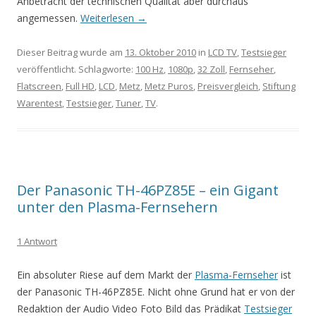
Anbetracht der technischen Qualität aber durchaus
angemessen.
Weiterlesen
→
Dieser Beitrag wurde am
13. Oktober 2010
in
LCD TV
,
Testsieger
veröffentlicht. Schlagworte:
100 Hz
,
1080p
,
32 Zoll
,
Fernseher
,
Flatscreen
,
Full HD
,
LCD
,
Metz
,
Metz Puros
,
Preisvergleich
,
Stiftung
Warentest
,
Testsieger
,
Tuner
,
TV
.
Der Panasonic TH-46PZ85E – ein Gigant
unter den Plasma-Fernsehern
1 Antwort
Ein absoluter Riese auf dem Markt der
Plasma-Fernseher
ist
der Panasonic TH-46PZ85E. Nicht ohne Grund hat er von der
Redaktion der Audio Video Foto Bild das Prädikat
Testsieger