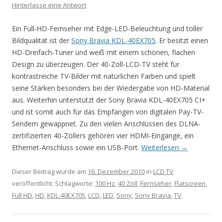
Hinterlasse eine Antwort
Ein Full-HD-Fernseher mit Edge-LED-Beleuchtung und toller
Bildqualität ist der
Sony Bravia KDL-40EX705
. Er besitzt einen
HD-Dreifach-Tuner und weiß mit einem schönen, flachen
Design zu überzeugen. Der 40-Zoll-LCD-TV steht für
kontrastreiche TV-Bilder mit natürlichen Farben und spielt
seine Stärken besonders bei der Wiedergabe von HD-Material
aus. Weiterhin unterstützt der Sony Bravia KDL-40EX705 CI+
und ist somit auch für das Empfangen von digitalen Pay-TV-
Sendern gewappnet. Zu den vielen Anschlüssen des DLNA-
zertifizierten 40-Zöllers gehören vier HDMI-Eingänge, ein
Ethernet-Anschluss sowie ein USB-Port.
Weiterlesen
→
Dieser Beitrag wurde am
16. Dezember 2010
in
LCD TV
veröffentlicht. Schlagworte:
100 Hz
,
40 Zoll
,
Fernseher
,
Flatscreen
,
Full HD
,
HD
,
KDL-40EX705
,
LCD
,
LED
,
Sony
,
Sony Bravia
,
TV
.