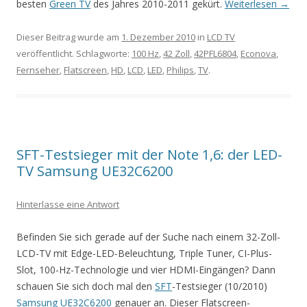
besten
Green TV
des Jahres 2010-2011 gekürt.
Weiterlesen
→
Dieser Beitrag wurde am
1. Dezember 2010
in
LCD TV
veröffentlicht. Schlagworte:
100 Hz
,
42 Zoll
,
42PFL6804
,
Econova
,
Fernseher
,
Flatscreen
,
HD
,
LCD
,
LED
,
Philips
,
TV
.
SFT-Testsieger mit der Note 1,6: der LED-
TV Samsung UE32C6200
Hinterlasse eine Antwort
Befinden Sie sich gerade auf der Suche nach einem 32-Zoll-
LCD-TV mit Edge-LED-Beleuchtung, Triple Tuner, CI-Plus-
Slot, 100-Hz-Technologie und vier HDMI-Eingängen? Dann
schauen Sie sich doch mal den
SFT
-Testsieger (10/2010)
Samsung UE32C6200
genauer an. Dieser Flatscreen-