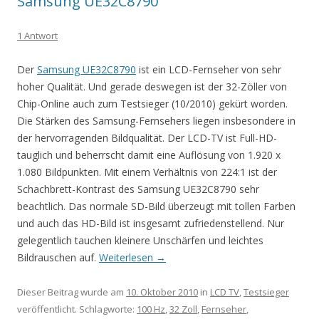
Samsung UE32C8790
1 Antwort
Der
Samsung UE32C8790
ist ein LCD-Fernseher von sehr
hoher Qualität. Und gerade deswegen ist der 32-Zöller von
Chip-Online auch zum Testsieger (10/2010) gekürt worden.
Die Stärken des Samsung-Fernsehers liegen insbesondere in
der hervorragenden Bildqualität. Der LCD-TV ist Full-HD-
tauglich und beherrscht damit eine Auflösung von 1.920 x
1.080 Bildpunkten. Mit einem Verhältnis von 224:1 ist der
Schachbrett-Kontrast des Samsung UE32C8790 sehr
beachtlich. Das normale SD-Bild überzeugt mit tollen Farben
und auch das HD-Bild ist insgesamt zufriedenstellend. Nur
gelegentlich tauchen kleinere Unschärfen und leichtes
Bildrauschen auf.
Weiterlesen
→
Dieser Beitrag wurde am
10. Oktober 2010
in
LCD TV
,
Testsieger
veröffentlicht. Schlagworte:
100 Hz
,
32 Zoll
,
Fernseher
,