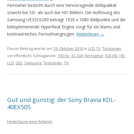
Fernseher besticht durch eine hervorragende Bildqualität
sowohl bei SD- als auch bei HD-Bildern. Die Auflösung des
Samsung UE32C6200 beträgt 1920 x 1080 Bildpunkte und die
bildoptimierende HyperReal Engine sorgt für ein klares und
kontrastreiches Fernsehvergnügen.
Weiterlesen
→
Dieser Beitrag wurde am
19. Oktober 2010
in
LCD TV
,
Testsieger
veröffentlicht. Schlagworte:
100 Hz
,
32 Zoll
,
Fernseher
,
Full HD
,
HD
,
LCD
,
LED
,
Samsung
,
Testsieger
,
TV
.
Gut und günstig: der Sony Bravia KDL-
40EX505
Hinterlasse eine Antwort