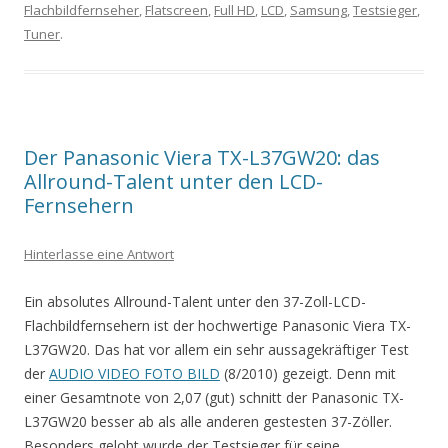
Flachbildfernseher
,
Flatscreen
,
Full HD
,
LCD
,
Samsung
,
Testsieger
,
Tuner
.
Der Panasonic Viera TX-L37GW20: das
Allround-Talent unter den LCD-
Fernsehern
Hinterlasse eine Antwort
Ein absolutes Allround-Talent unter den 37-Zoll-LCD-
Flachbildfernsehern ist der hochwertige Panasonic Viera TX-
L37GW20. Das hat vor allem ein sehr aussagekräftiger Test
der
AUDIO VIDEO FOTO BILD
(8/2010) gezeigt. Denn mit
einer Gesamtnote von 2,07 (gut) schnitt der Panasonic TX-
L37GW20 besser ab als alle anderen gestesten 37-Zöller.
Besonders gelobt wurde der Testsieger für seine