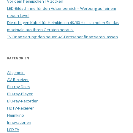
Vor dem heimischen TV zocken
LED-Bildschirme für den Außenbereich – Werbung auf einem
neuen Level
Die richtigen Kabel für Heimkino in 4K/60 Hz – so holen Sie das
maximale aus Ihren Geräten heraus!
TV Finanzierung: den neuen 4K-Fernseher finanzieren lassen
KATEGORIEN
Allgemein
AV-Receiver
Blu-ray Discs
Blu-ray-Player
Blu-ray-Recorder
HDTV-Receiver
Heimkino
Innovationen
LCD TV